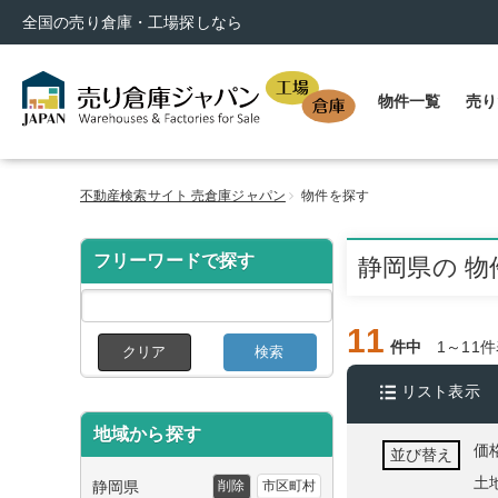
全国の売り倉庫・工場探しなら
物件一覧
売り
不動産検索サイト 売倉庫ジャパン
物件を探す
フリーワードで探す
静岡県の 物
11
件中
1～11
クリア
検索
リスト表示
地域から探す
価
並び替え
土
静岡県
削除
市区町村