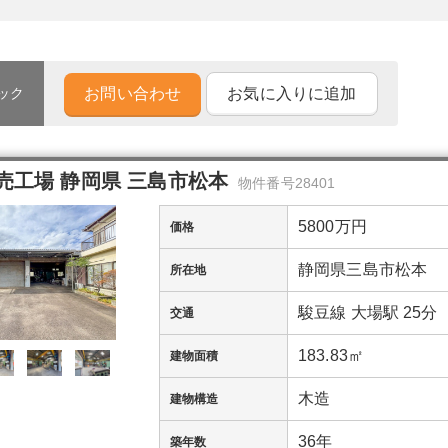
お問い合わせ
お気に入りに追加
ック
売工場 静岡県 三島市松本
物件番号28401
5800万円
価格
静岡県三島市松本
所在地
駿豆線 大場駅 25分
交通
183.83㎡
建物面積
木造
建物構造
36年
築年数