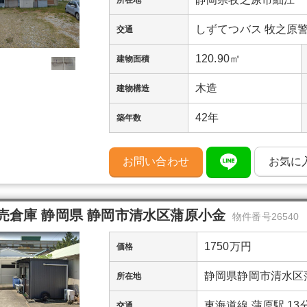
所在地
しずてつバス 牧之原警
交通
120.90㎡
建物面積
木造
建物構造
42年
築年数
お問い合わせ
お気に
売倉庫 静岡県 静岡市清水区蒲原小金
物件番号26540
1750万円
価格
静岡県静岡市清水区
所在地
東海道線 蒲原駅 13
交通