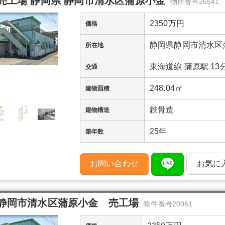
売工場 静岡県 静岡市清水区蒲原小金
物件番号26541
2350万円
価格
静岡県静岡市清水区
所在地
東海道線 蒲原駅 13
交通
248.04㎡
建物面積
鉄骨造
建物構造
25年
築年数
お問い合わせ
お気に
静岡市清水区蒲原小金 売工場
物件番号20961