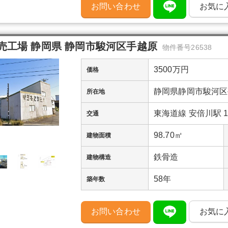
お問い合わせ
お気に
売工場 静岡県 静岡市駿河区手越原
物件番号26538
3500万円
価格
静岡県静岡市駿河区
所在地
東海道線 安倍川駅 1
交通
98.70㎡
建物面積
鉄骨造
建物構造
58年
築年数
お問い合わせ
お気に