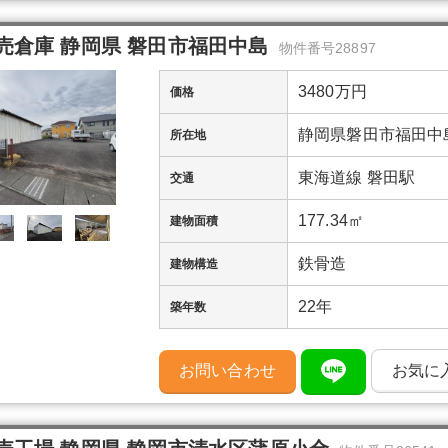
売倉庫 静岡県 磐田市福田中島
物件番号28897
3480万円
価格
静岡県磐田市福田中
所在地
東海道線 磐田駅
交通
177.34㎡
建物面積
鉄骨造
建物構造
22年
築年数
お問い合わせ
お気に