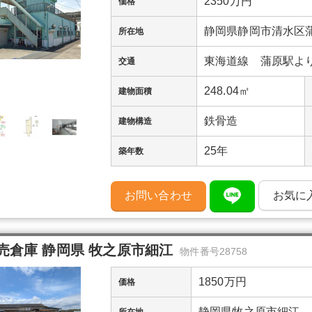
2350万円
価格
静岡県静岡市清水区
所在地
東海道線 蒲原駅より
交通
248.04㎡
建物面積
鉄骨造
建物構造
25年
築年数
お問い合わせ
お気に
売倉庫 静岡県 牧之原市細江
物件番号28758
1850万円
価格
静岡県牧之原市細江