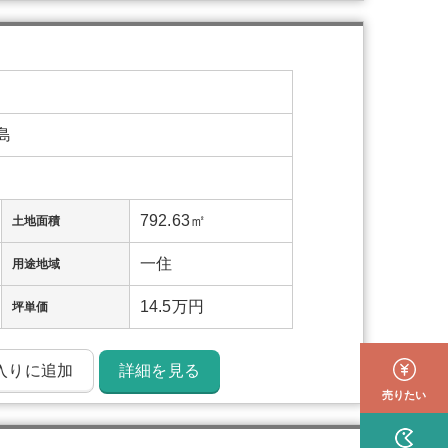
島
792.63㎡
土地面積
一住
用途地域
14.5万円
坪単価
入りに追加
詳細を見る
売りたい