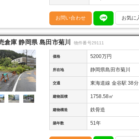
お問い合わせ
お気に
売倉庫 静岡県 島田市菊川
物件番号29111
5200万円
価格
静岡県島田市菊川
所在地
東海道線 金谷駅 38分
交通
1758.58㎡
建物面積
鉄骨造
建物構造
51年
築年数