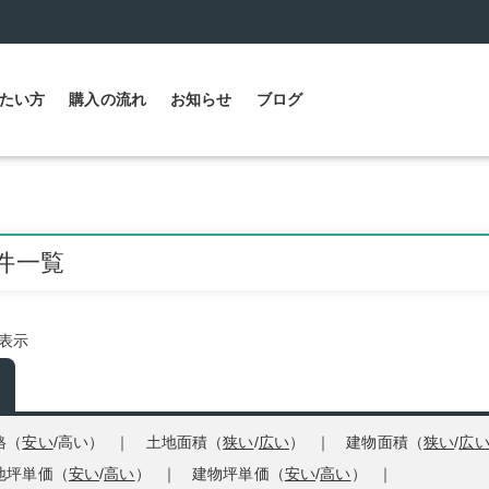
たい方
購入の流れ
お知らせ
ブログ
件一覧
件表示
格（
安い
/
高い
）
土地面積（
狭い
/
広い
）
建物面積（
狭い
/
広
地坪単価（
安い
/
高い
）
建物坪単価（
安い
/
高い
）