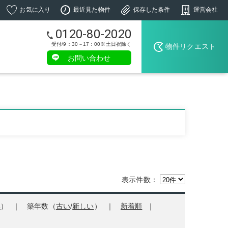
お気に入り
最近見た物件
保存した条件
運営会社
0120-80-2020
受付/9：30～17：00※土日祝除く
物件リクエスト
お問い合わせ
表示件数：
い
）
築年数（
古い
/
新しい
）
新着順