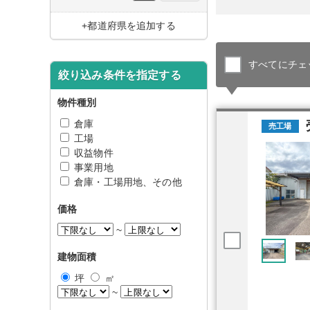
+都道府県を追加する
すべてにチェ
絞り込み条件を指定する
物件種別
倉庫
売工場
工場
収益物件
事業用地
倉庫・工場用地、その他
価格
~
建物面積
坪
㎡
~