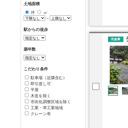
土地面積
坪
㎡
~
駅からの徒歩
売倉庫
築年数
こだわり条件
駐車場（近隣含む）
即引渡し可
平屋
木造を除く
市街化調整区域を除く
工業・準工業地域
クレーン有