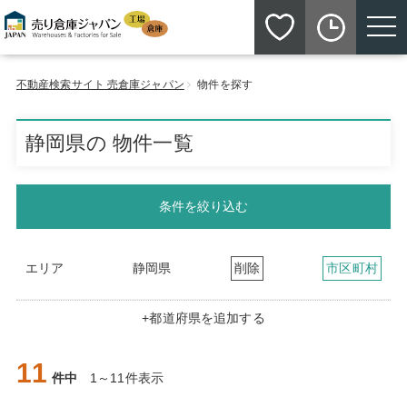
toggle n
不動産検索サイト 売倉庫ジャパン
物件を探す
静岡県の 物件一覧
条件を絞り込む
エリア
静岡県
削除
市区町村
+都道府県を追加する
11
件中
1～11件表示