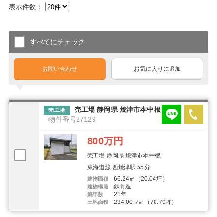
表示件数：
すべてにチェック
お問い合わせ
お気に入りに追加
売工場 静岡県 焼津市本中根
売工場
物件番号27129
800万円
売工場 静岡県 焼津市本中根
東海道線 西焼津駅 55分
66.24㎡（20.04坪）
建物面積
鉄骨造
建物構造
21年
築年数
234.00㎡㎡（70.79坪）
土地面積