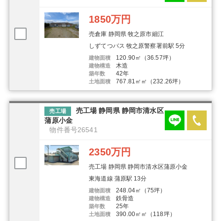
1850万円
売倉庫 静岡県 牧之原市細江
しずてつバス 牧之原警察署前駅 5分
120.90㎡（36.57坪）
建物面積
木造
建物構造
42年
築年数
767.81㎡㎡（232.26坪）
土地面積
売工場 静岡県 静岡市清水区
売工場
蒲原小金
物件番号26541
2350万円
売工場 静岡県 静岡市清水区蒲原小金
東海道線 蒲原駅 13分
248.04㎡（75坪）
建物面積
鉄骨造
建物構造
25年
築年数
390.00㎡㎡（118坪）
土地面積