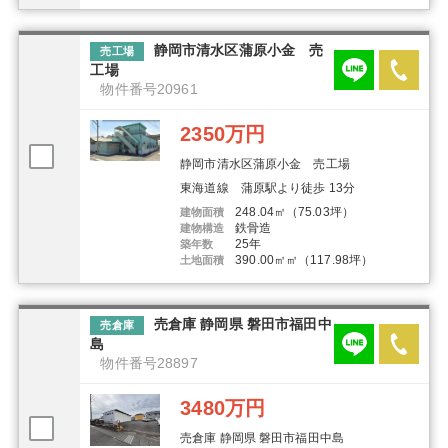
静岡市清水区蒲原小金 売
売工場
工場
物件番号20961
2350万円
静岡市清水区蒲原小金 売工場
東海道線 蒲原駅より徒歩 13分
248.04㎡（75.03坪）
建物面積
鉄骨造
建物構造
25年
築年数
390.00㎡㎡（117.98坪）
土地面積
売倉庫 静岡県 磐田市福田中
売倉庫
島
物件番号28897
3480万円
売倉庫 静岡県 磐田市福田中島