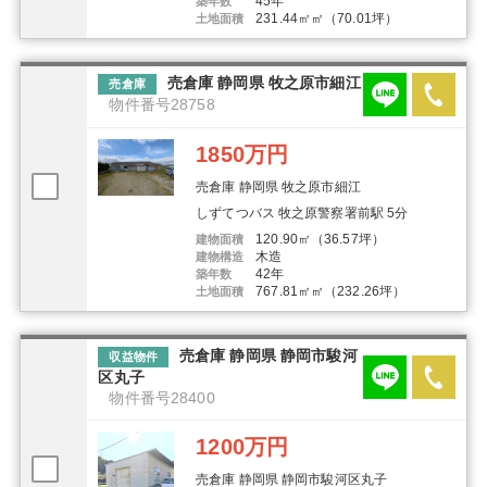
45年
築年数
231.44㎡㎡（70.01坪）
土地面積
売倉庫 静岡県 牧之原市細江
売倉庫
物件番号28758
1850万円
売倉庫 静岡県 牧之原市細江
しずてつバス 牧之原警察署前駅 5分
120.90㎡（36.57坪）
建物面積
木造
建物構造
42年
築年数
767.81㎡㎡（232.26坪）
土地面積
売倉庫 静岡県 静岡市駿河
収益物件
区丸子
物件番号28400
1200万円
売倉庫 静岡県 静岡市駿河区丸子