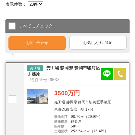
表示件数：
すべてにチェック
お問い合わせ
お気に入りに追加
売工場 静岡県 静岡市駿河区
売工場
手越原
物件番号26538
3500万円
売工場 静岡県 静岡市駿河区手越原
東海道線 安倍川駅 17分
98.70㎡（29.9坪）
建物面積
鉄骨造
建物構造
58年
築年数
252.54㎡㎡（76.4坪）
土地面積