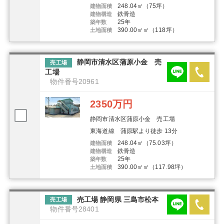
248.04㎡（75坪）
建物面積
鉄骨造
建物構造
25年
築年数
390.00㎡㎡（118坪）
土地面積
静岡市清水区蒲原小金 売
売工場
工場
物件番号20961
2350万円
静岡市清水区蒲原小金 売工場
東海道線 蒲原駅より徒歩 13分
248.04㎡（75.03坪）
建物面積
鉄骨造
建物構造
25年
築年数
390.00㎡㎡（117.98坪）
土地面積
売工場 静岡県 三島市松本
売工場
物件番号28401