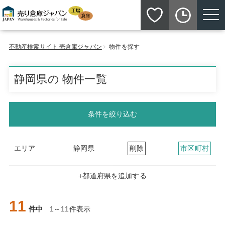
toggle n
不動産検索サイト 売倉庫ジャパン
物件を探す
静岡県の 物件一覧
条件を絞り込む
エリア
静岡県
削除
市区町村
+都道府県を追加する
11
件中
1～11件表示