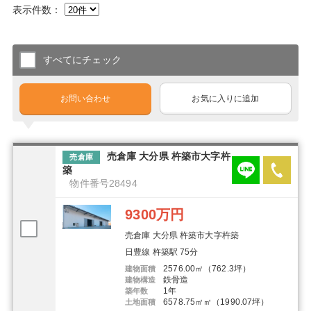
表示件数：
すべてにチェック
お問い合わせ
お気に入りに追加
売倉庫 大分県 杵築市大字杵
売倉庫
築
物件番号28494
9300万円
売倉庫 大分県 杵築市大字杵築
日豊線 杵築駅 75分
2576.00㎡（762.3坪）
建物面積
鉄骨造
建物構造
1年
築年数
6578.75㎡㎡（1990.07坪）
土地面積