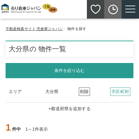
toggle n
不動産検索サイト 売倉庫ジャパン
物件を探す
大分県の 物件一覧
条件を絞り込む
エリア
大分県
削除
市区町村
+都道府県を追加する
1
件中
1～1件表示