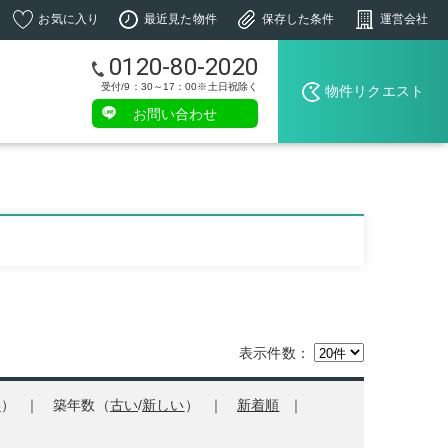
お気に入り
最近見た物件
保存した条件
運営会社
0120-80-2020
受付/9：30～17：00※土日祝除く
物件リクエスト
お問い合わせ
表示件数：
い
）
築年数（
古い
/
新しい
）
新着順