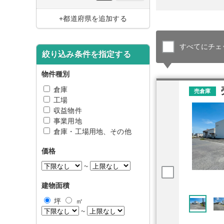
+都道府県を追加する
すべてにチェ
絞り込み条件を指定する
物件種別
倉庫
売倉庫
工場
収益物件
事業用地
倉庫・工場用地、その他
価格
~
建物面積
坪
㎡
~