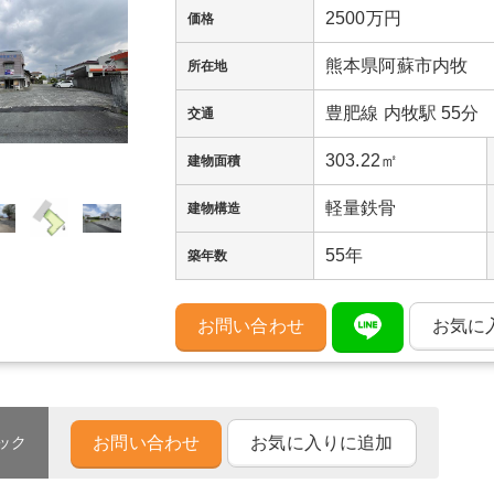
2500万円
価格
熊本県阿蘇市内牧
所在地
豊肥線 内牧駅 55分
交通
303.22㎡
建物面積
軽量鉄骨
建物構造
55年
築年数
お問い合わせ
お気に
お問い合わせ
お気に入りに追加
ック