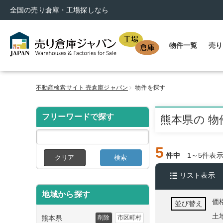
全国の売り倉庫・工場探しなら
物件一覧
売り
不動産検索サイト 売倉庫ジャパン
物件を探す
フリーワードで探す
熊本県の 物
5
件中
1～5件表
クリア
検索
リスト表示
地域から探す
価
並び替え
土
熊本県
削除
市区町村