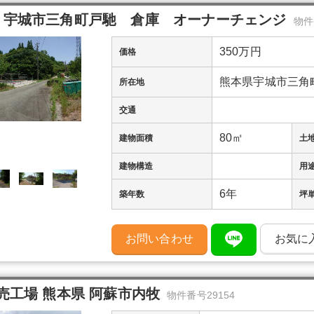
宇城市三角町戸馳 倉庫 オーナーチェンジ
物件
350万円
価格
熊本県宇城市三角
所在地
交通
80㎡
建物面積
土
建物構造
用
6年
築年数
坪
お問い合わせ
お気に
売工場 熊本県 阿蘇市内牧
物件番号29154