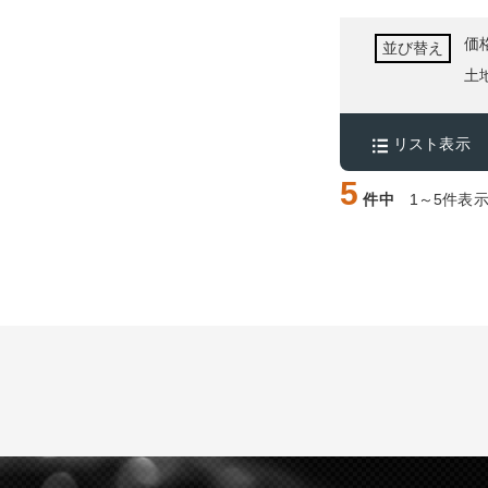
価
並び替え
土
リスト表示
5
件中
1～5件表