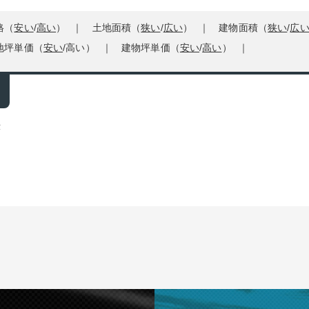
格（
安い
/
高い
）
土地面積（
狭い
/
広い
）
建物面積（
狭い
/
広
地坪単価（
安い
/
高い
）
建物坪単価（
安い
/
高い
）
示