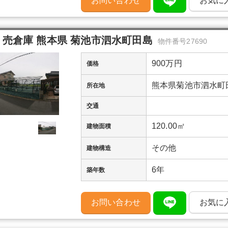
お問い合わせ
お気に
売倉庫 熊本県 菊池市泗水町田島
物件番号27690
900万円
価格
熊本県菊池市泗水町
所在地
交通
120.00㎡
建物面積
その他
建物構造
6年
築年数
お問い合わせ
お気に