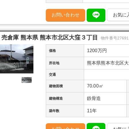
お問い合わせ
お気に
売倉庫 熊本県 熊本市北区大窪３丁目
物件番号27691
1200万円
価格
熊本県熊本市北区大
所在地
交通
70.00㎡
建物面積
鉄骨造
建物構造
11年
築年数