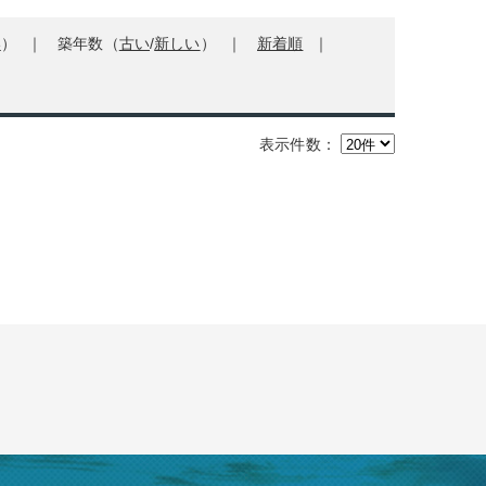
い
）
築年数（
古い
/
新しい
）
新着順
表示件数：