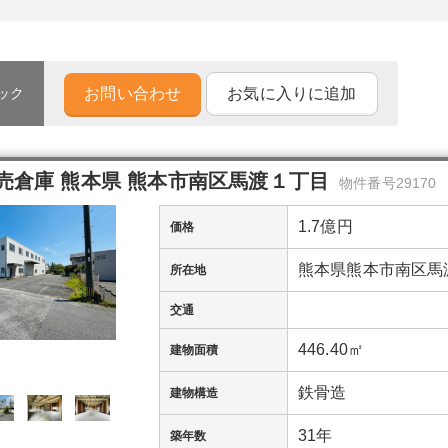
お問い合わせ
お気に入りに追加
ック
売倉庫 熊本県 熊本市南区馬渡１丁目
物件番号29170
1.7億円
価格
熊本県熊本市南区馬
所在地
交通
446.40㎡
建物面積
鉄骨造
建物構造
31年
築年数