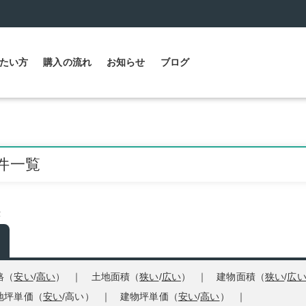
たい方
購入の流れ
お知らせ
ブログ
件一覧
示
格（
安い
/
高い
）
土地面積（
狭い
/
広い
）
建物面積（
狭い
/
広
地坪単価（
安い
/
高い
）
建物坪単価（
安い
/
高い
）