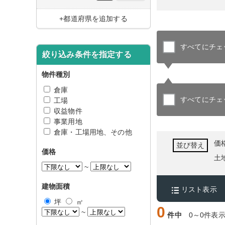
+都道府県を追加する
すべてにチェ
絞り込み条件を指定する
物件種別
倉庫
すべてにチェ
工場
収益物件
事業用地
倉庫・工場用地、その他
価
並び替え
価格
土
~
建物面積
リスト表示
坪
㎡
0
~
件中
0～0件表