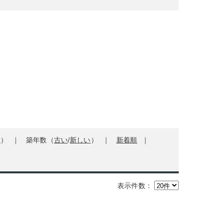
い
）
築年数（
古い
/
新しい
）
新着順
表示件数：