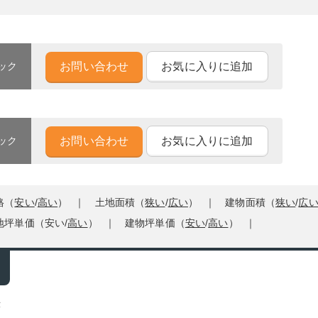
お問い合わせ
お気に入りに追加
ック
お問い合わせ
お気に入りに追加
ック
格（
安い
/
高い
）
土地面積（
狭い
/
広い
）
建物面積（
狭い
/
広
地坪単価（
安い
/
高い
）
建物坪単価（
安い
/
高い
）
示