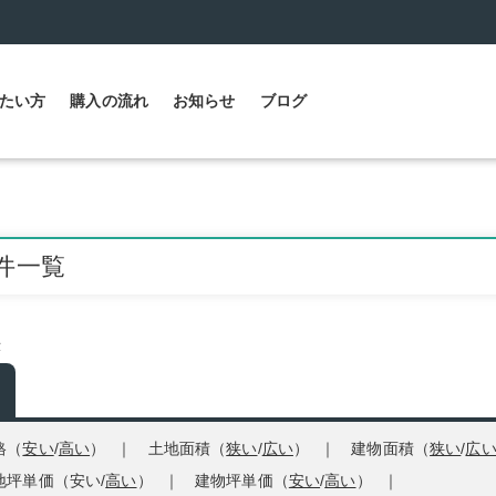
たい方
購入の流れ
お知らせ
ブログ
件一覧
示
格（
安い
/
高い
）
土地面積（
狭い
/
広い
）
建物面積（
狭い
/
広
地坪単価（
安い
/
高い
）
建物坪単価（
安い
/
高い
）