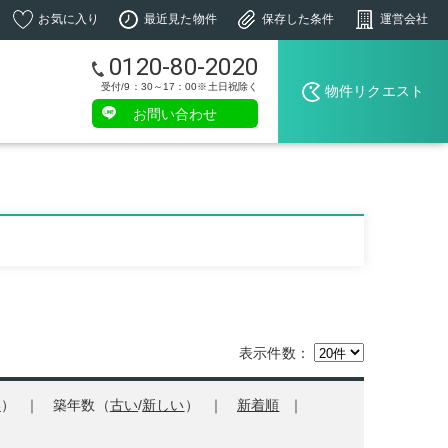
お気に入り
最近見た物件
保存した条件
運営会社
0120-80-2020
受付/9：30～17：00※土日祝除く
物件リクエスト
お問い合わせ
表示件数：
い
）
築年数（
古い
/
新しい
）
新着順