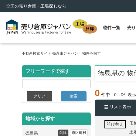
全国の売り倉庫・工場探しなら
物件一覧
売り
不動産検索サイト 売倉庫ジャパン
物件を探す
フリーワードで探す
徳島県の 物
0
件中
0～0件表
クリア
検索
リスト表示
地域から探す
価
並び替え
土
徳島県
削除
市区町村