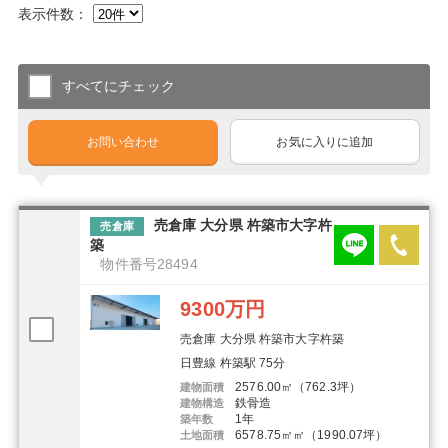
表示件数：
すべてにチェック
お問い合わせ
お気に入りに追加
売倉庫 大分県 杵築市大字杵
売倉庫
築
物件番号28494
9300万円
売倉庫 大分県 杵築市大字杵築
日豊線 杵築駅 75分
2576.00㎡（762.3坪）
建物面積
鉄骨造
建物構造
1年
築年数
6578.75㎡㎡（1990.07坪）
土地面積