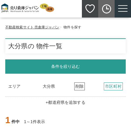
toggle n
不動産検索サイト 売倉庫ジャパン
物件を探す
大分県の 物件一覧
条件を絞り込む
エリア
大分県
削除
市区町村
+都道府県を追加する
1
件中
1～1件表示