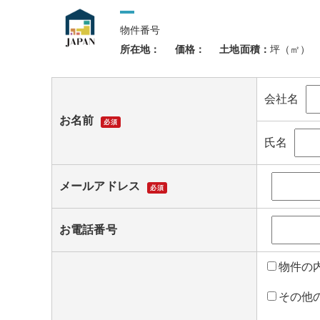
物件番号
所在地：
価格：
土地面積：
坪（㎡）
会社名
お名前
必須
氏名
メールアドレス
必須
お電話番号
物件の
その他